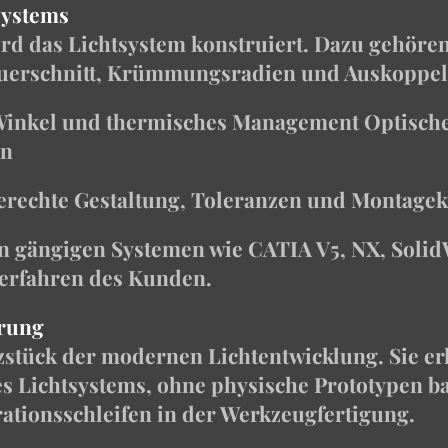
systems
rd das Lichtsystem konstruiert. Dazu gehören
Querschnitt, Krümmungsradien und Auskoppel
 Winkel und thermisches Management
Optische
en
gerechte Gestaltung, Toleranzen und Montage
in gängigen Systemen wie CATIA V5, NX, Soli
verfahren des Kunden.
erung
zstück der modernen Lichtentwicklung. Sie erla
 Lichtsystems, ohne physische Prototypen ba
rationsschleifen in der Werkzeugfertigung.