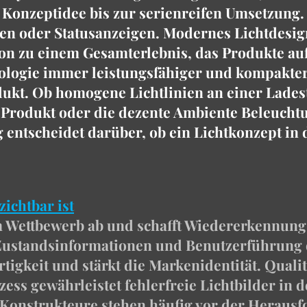
n Konzeptidee bis zur serienreifen Umsetzung.
en oder Statusanzeigen. Modernes Lichtdesign
on zu einem Gesamterlebnis, das Produkte auf
nologie immer leistungsfähiger und kompakter 
ukt. Ob homogene Lichtlinien an einer Ladesta
rodukt oder die dezente Ambiente Beleucht
 entscheidet darüber, ob ein Lichtkonzept in 
ichtbar ist
m Wettbewerb ab und schafft Wiedererkennung
 Zustandsinformationen und Benutzerführung 
tigkeit und stärkt die Markenidentität.
Qualit
ess gewährleistet fehlerfreie Lichtbilder in 
Konstrukteure stehen häufig vor der Herausf