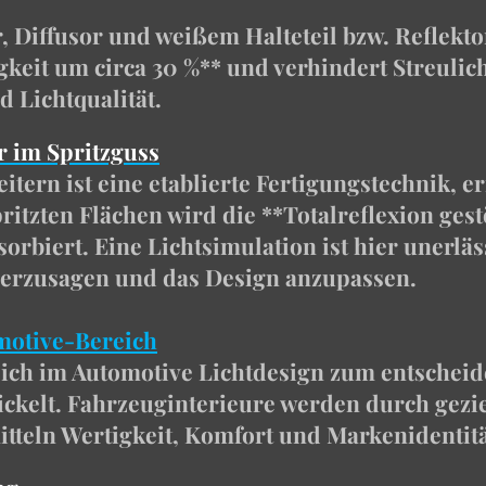
, Diffusor und weißem Halteteil bzw. Reflekto
gkeit um circa 30 %** und verhindert Streulic
d Lichtqualität.
r im Spritzguss
itern ist eine etablierte Fertigungstechnik, 
tzten Flächen wird die **Totalreflexion gestö
bsorbiert. Eine Lichtsimulation ist hier unerl
herzusagen und das Design anzupassen.
motive-Bereich
sich im Automotive Lichtdesign zum entschei
kelt. Fahrzeuginterieure werden durch gezie
tteln Wertigkeit, Komfort und Markenidentitä