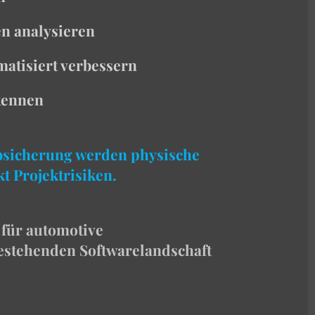
en analysieren
atisiert verbessern
rkennen
 Absicherung werden physische
t Projektrisiken.
 für automotive
estehenden Softwarelandschaft