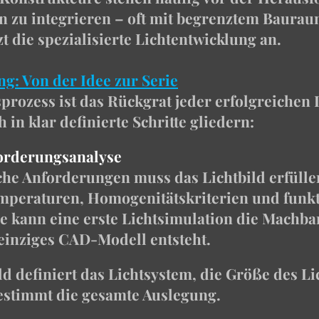
n zu integrieren – oft mit begrenztem Baura
 die spezialisierte Lichtentwicklung an.
g: Von der Idee zur Serie
prozess ist das Rückgrat jeder erfolgreichen 
 in klar definierte Schritte gliedern:
orderungsanalyse
che Anforderungen muss das Lichtbild erfüll
emperaturen, Homogenitätskriterien und funk
ase kann eine erste Lichtsimulation die Machb
 einziges CAD-Modell entsteht.
d definiert das Lichtsystem, die Größe des Li
bestimmt die gesamte Auslegung.